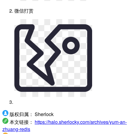
微信打赏
版权归属：
Sherlock
本文链接：
https://halo.sherlocky.com/archives/yum-an-
zhuang-redis