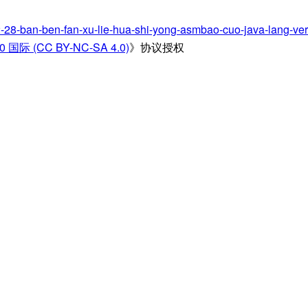
-2-28-ban-ben-fan-xu-lie-hua-shi-yong-asmbao-cuo-java-lang-veri
 (CC BY-NC-SA 4.0)
》协议授权