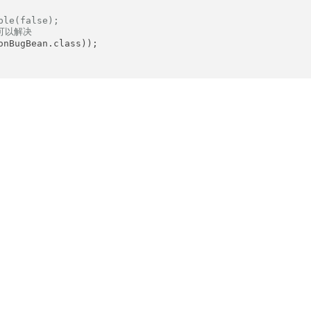
ble(false);
也可以解决
nBugBean.class));
