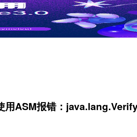
用ASM报错：java.lang.Verify