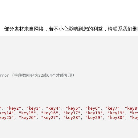
反馈。 部分素材来自网络，若不小心影响到您的利益，请联系我们
Error (字段数刚好为32或64个才能复现)

"
, 
"key2"
, 
"key3"
, 
"key4"
, 
"key5"
, 
"key6"
, 
"key7"
, 
"key8
key14"
, 
"key15"
, 
"key16"
, 
"key17"
, 
"key18"
, 
"key19"
, 
"ke
key25"
, 
"key26"
, 
"key27"
, 
"key28"
, 
"key29"
, 
"key30"
, 
"ke