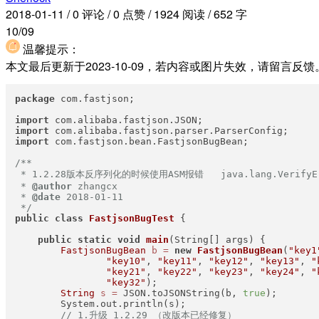
2018-01-11
/
0 评论
/
0 点赞
/
1924 阅读
/
652 字
10/09
温馨提示：
本文最后更新于2023-10-09，若内容或图片失效，请留言
package
 com.fastjson;

import
import
import
 com.fastjson.bean.FastjsonBugBean;

/**

 * 1.2.28版本反序列化的时候使用ASM报错   java.lang.Verify
 * 
@author
 zhangcx

 * 
@date
 2018-01-11

 */
public
class
FastjsonBugTest
 {

public
static
void
main
(String[] args)
 {

FastjsonBugBean
b
=
new
FastjsonBugBean
(
"key1
"key10"
, 
"key11"
, 
"key12"
, 
"key13"
, 
"
"key21"
, 
"key22"
, 
"key23"
, 
"key24"
, 
"
"key32"
);   

String
s
=
 JSON.toJSONString(b, 
true
);

        System.out.println(s);

// 1.升级 1.2.29 （改版本已经修复）