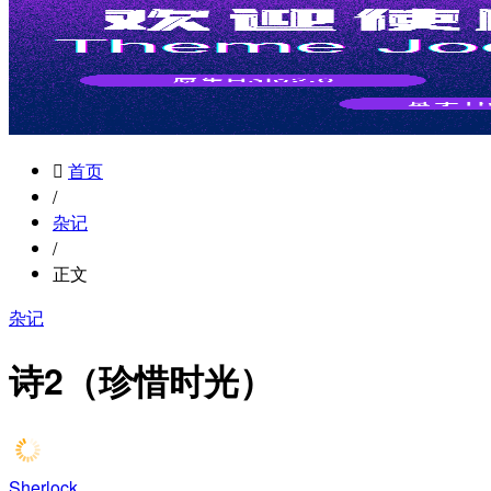
首页
/
杂记
/
正文
杂记
诗2（珍惜时光）
Sherlock