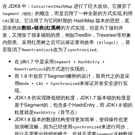
在 JDK8 中：
进行了巨大改动。它摒弃了
ConcurrentHashMap
的概念，而是启用了一种全新的方式实现,利用
Segment（锁段）
算法。它沿用了与它同时期的 HashMap 版本的思想，底
CAS
层依然由
数组+链表||红黑树
的方式实现，但是为了做到并
发，又增加了很多辅助的类，例如TreeBin，Traverser等对象
内部类。采用红黑树之后可以保证查询效率（
），甚
O(logn)
至取消了
改为了
。
ReentrantLock
synchronized
在 jdk1.7 中是采用
Segment + HashEntry +
的方式进行实现的，
ReentrantLock
而 1.8 中放弃了Segment臃肿的设计，取而代之的是采
用
来保证并发安全进行实
Node + CAS + Synchronized
现。
JDK1.8 的实现降低锁的粒度，JDK1.7 版本锁的粒度是
基于Segment的，包含多个HashEntry，而 JDK1.8 锁的
粒度就是
（首节点）
HashEntry
JDK1.8 版本的数据结构变得更加简单，使得操作也更
加清晰流畅，因为已经使用
来进行同步，
synchronized
所以不需要分段锁的概念，也就不需要
这种数据
Segment