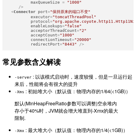
maxQueueSize
 = 
"1000"
     />
<
Connector
port
=
"保持原来的端口不变"
executor
=
"tomcatThreadPool"
protocol
=
"org.apache.coyote.http11.Http11Ni
enableLookups
=
"false"
acceptorThreadCount
=
"2"
acceptCount
=
"1000"
connectionTimeout
=
"20000"
redirectPort
=
"8443"
 />
常见参数含义解读
: 以该模式启动时，速度较慢，但是一旦运行起
-server
来后，性能将会有很大的提升
: 初始堆大小（默认值：物理内存的1/64(<1GB)）
-Xms
默认(MinHeapFreeRatio参数可以调整)空余堆内
存小于40%时，JVM就会增大堆直到-Xmx的最大
限制.
: 最大堆大小（默认值：物理内存的1/4(<1GB)）
-Xmx