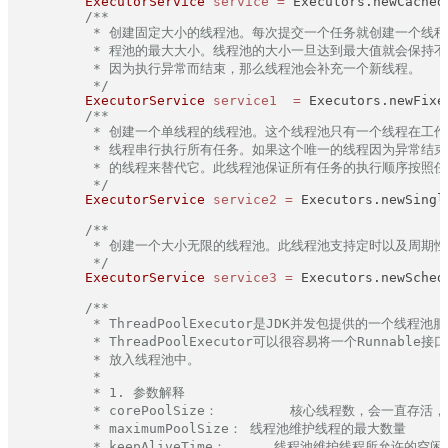
ExecutorService
service
=
 Executors.newCached
/**

         * 创建固定大小的线程池。每次提交一个任务就创建一个线程
         * 程池的最大大小。线程池的大小一旦达到最大值就会保持不
         * 因为执行异常而结束，那么线程池会补充一个新线程。

         */
ExecutorService
service1
=
 Executors.newFixe
/**

         * 创建一个单线程的线程池。这个线程池只有一个线程在工作
         * 线程串行执行所有任务。如果这个唯一的线程因为异常结束
         * 的线程来替代它。此线程池保证所有任务的执行顺序按照
         */
ExecutorService
service2
=
 Executors.newSingl
/**

         * 创建一个大小无限的线程池。此线程池支持定时以及周期性
         */
ExecutorService
service3
=
 Executors.newSched
/**

         * ThreadPoolExecutor是JDK并发包提供的一个线程池
         * ThreadPoolExecutor可以很容易将一个Runnable接
         * 放入线程池中。

         * 

         * 1. 参数解释

         * corePoolSize：         核心线程数，会
         * maximumPoolSize： 线程池维护线程的最大数量

         * keepAliveTime：      线程池维护线程所允许的