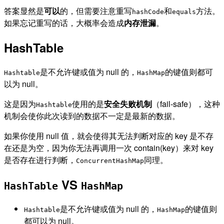
答案显然是
可以
的，但需要注意重写
和
方法。
hashCode
equals
如果忘记重写的话，大概率会造成
内存泄漏
。
HashTable
是不允许键或值为 null 的，
的键值则都可
Hashtable
HashMap
以为 null。
这是因为
使用的是
安全失败机制
（fail-safe），这种
Hashtable
机制会使你此次读到的数据不一定是最新的数据。
如果你使用 null 值，就会使得其无法判断对应的 key 是不存
在还是为空，因为你无法再调用一次 contain(key）来对 key
是否存在进行判断，
同理。
ConcurrentHashMap
VS
HashTable
HashMap
是不允许键或值为 null 的，
的键值则
Hashtable
HashMap
都可以为 null。