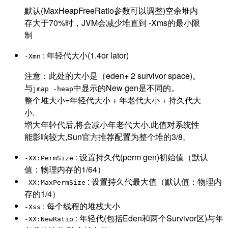
默认(MaxHeapFreeRatio参数可以调整)空余堆内
存大于70%时，JVM会减少堆直到 -Xms的最小限
制
: 年轻代大小(1.4or lator)
-Xmn
注意：此处的大小是（eden+ 2 survivor space)。
与
中显示的New gen是不同的。
jmap -heap
整个堆大小=年轻代大小 + 年老代大小 + 持久代大
小.
增大年轻代后,将会减小年老代大小.此值对系统性
能影响较大,Sun官方推荐配置为整个堆的3/8。
: 设置持久代(perm gen)初始值（默认
-XX:PermSize
值：物理内存的1/64）
: 设置持久代最大值（默认值：物理内
-XX:MaxPermSize
存的1/4）
: 每个线程的堆栈大小
-Xss
: 年轻代(包括Eden和两个Survivor区)与年
-XX:NewRatio