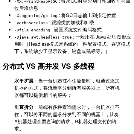
: 每次GC时会分别打印回收前与回
-XX:+PrintHeapAtGC
收后堆信息
: 将GC日志输出到指定位置
-Xloggc:log/gc.log
: 跟踪类的加载和卸载
-verbose:class
: 设置系统文件编码格式
-Dfile.encoding
: 一般用在 Java 处理图形应
-Djava.awt.headless=true
用时（Headless模式是系统的一种配置模式。在该模式
下，系统缺少了显示设备、键盘或鼠标等。）
分布式 VS 高并发 VS 多线程
水平扩展
：当一台机器扛不住流量时，就通过添加
机器的方式，将流量平分到所有服务器上，所有机
器都可以提供相当的服务；
垂直拆分
：前端有多种查询需求时，一台机器扛不
住，可以将不同的需求分发到不同的机器上，比如
A机器处理余票查询的请求，B机器处理支付的请
求。