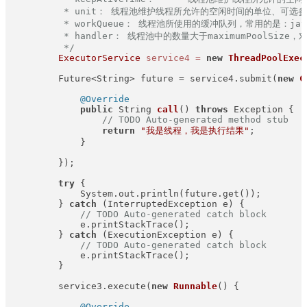
         * unit： 线程池维护线程所允许的空闲时间的单位、可选参数值为：
         * workQueue： 线程池所使用的缓冲队列，常用的是：java.util
         * handler： 线程池中的数量大于maximumPoolSize，
         */
ExecutorService
service4
=
new
ThreadPoolExec
        Future<String> future = service4.submit(
new
C
@Override
public
 String 
call
()
throws
 Exception {

// TODO Auto-generated method stub
return
"我是线程，我是执行结果"
;

            }

        });

try
 {

            System.out.println(future.get());

        } 
catch
 (InterruptedException e) {

// TODO Auto-generated catch block
            e.printStackTrace();

        } 
catch
 (ExecutionException e) {

// TODO Auto-generated catch block
            e.printStackTrace();

        }

        service3.execute(
new
Runnable
() {

@Override