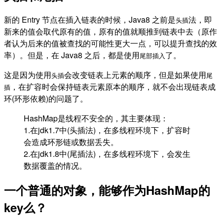
新的 Entry 节点在插入链表的时候，Java8 之前是
法，即
头插
新来的值会取代原有的值，原有的值就顺推到链表中去（原作
者认为后来的值被查找的可能性更大一点，可以提升查找的效
率）。但是，在 Java8 之后，都是使用
了。
尾部插入
这是因为使用
会改变链表上元素的顺序，但是如果使用
头插
尾
，在扩容时会保持链表元素原本的顺序，就不会出现链表成
插
环(环形依赖)的问题了。
HashMap是线程不安全的，其主要体现：
1.在jdk1.7中(头插法)，在多线程环境下，扩容时
会造成环形链或数据丢失。
2.在jdk1.8中(尾插法)，在多线程环境下，会发生
数据覆盖的情况。
一个普通的对象，能够作为HashMap的
key么？