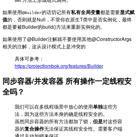
如果使用
的话切记所有
私有全局变量
都是需要
显式赋
@Builder
值
的，否则就是Null，不管你在原生T类中是否实例化，最终
都是要被Builder的build()方法来重新实例化的。
如果使用了@Builder注解就不要使用其他@ConstructorArgs
相关的注解，这从设计模式上是冲突的
具体可参考：
https://projectlombok.org/features/Builder
同步容器/并发容器 所有操作一定线程安
全吗？
我们可以在多线程场景中放心的使用
单独
这些方
法，因为这些方法本身的确是线程安全的。
虽然同步容器的所有方法都加了锁，
但是
对这些容
器的
复合操作
无法保证其线程安全性。需要客户端
通过主动加锁来保证。