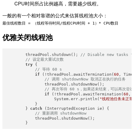
CPU时间所占比例越高，需要越少线程。
一般的有一个相对靠谱的公式来估算线程池大小：
最佳线程数目 = （线程等待时间/线程CPU时间 + 1）* CPU数目
优雅关闭线程池
        threadPool.shutdown(); 
// Disable new tasks f
// 设定最大重试次数
try
 {

// 等待 60 s
if
 (!threadPool.awaitTermination(
60
, Time
// 调用 shutdownNow 取消正在执行的任务
                threadPool.shutdownNow();

// 再次等待 60 s，如果还未结束，可以再次尝
if
 (!threadPool.awaitTermination(
60
, 
                    System.err.println(
"线程池任务未正常
            }

        } 
catch
 (InterruptedException ie) {

// 重新调用 shutdownNow
            threadPool.shutdownNow();
