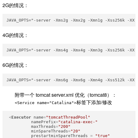
2G的情况：
4G的情况：
6G的情况：
附带一个 tomcat server.xml 优化（tomcat8）：
标签下添加/修改
<Service name="Catalina">
<
Executor
name
=
"tomcatThreadPool"
namePrefix
=
"catalina-exec-"
maxThreads
=
"200"
minSpareThreads
=
"20"
prestartminSpareThreads
 = 
"true"