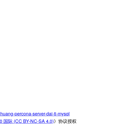
zhuang-percona-server-dai-ti-mysql
 (CC BY-NC-SA 4.0)
》协议授权