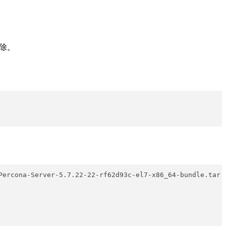
删除。
ercona-Server-5.7.22-22-rf62d93c-el7-x86_64-bundle.tar  