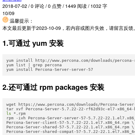
2018-07-02
/
0 评论
/
0 点赞
/
1449 阅读
/
1032 字
10/09
温馨提示：
本文最后更新于2023-10-09，若内容或图片失效，请留言
1.可通过 yum 安装
yum install http://www.percona.com/downloads/percona-
yum list | grep percona  

2.还可通过 rpm packages 安装
wget https://www.percona.com/downloads/Percona-Server
ls
 *.rpm  

rpm -ivh Percona-Server-server-57-5.7.22-22.1.el7.x86_
Percona-Server-client-57-5.7.22-22.1.el7.x86_64.rpm \ 
Percona-Server-shared-57-5.7.22-22.1.el7.x86_64.rpm \ 