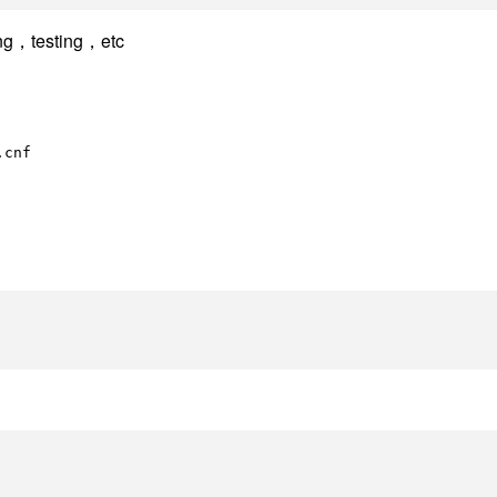
esting，etc
.cnf